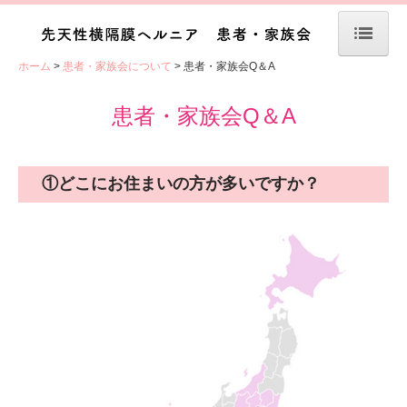
ホーム
患者・家族会について
患者・家族会Q＆A
ホーム
メッセージ
患者・家族会Q＆A
先天性横隔膜ヘルニアとは？
診療ガイドライン
①どこにお住まいの方が多いですか？
Q&A
用語解説
医療福祉制度
患者・家族会について
STORY
患者・家族会Q＆A
活動内容報告